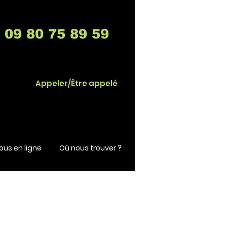
09 80 75 89 59
Appeler/Être appelé
us en ligne
Où nous trouver ?