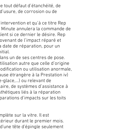
 tout défaut d’étanchéité, de
i) d’usure, de corrosion ou de
intervention et qu’à ce titre Rep
Rep Minute annulera la commande de
ent si ce dernier le désire. Rep
rovenant de l’impact réparé et
la date de réparation, pour un
tial.
 dans un de ses centres de pose.
lisation autre que celle d’origine
modification ou utilisation anormale,
ause étrangère à la Prestation iv)
e-glace,…) ou relevant de
ssaire, de systèmes d’assistance à
sthétiques liés à la réparation
parations d’impacts sur les toits
ète sur la vitre. Il est
térieur durant le premier mois.
e d'une tête d'épingle seulement