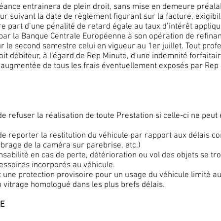
héance entrainera de plein droit, sans mise en demeure préala
 suivant la date de règlement figurant sur la facture, exigibili
re part d’une pénalité de retard égale au taux d’intérêt appli
n par la Banque Centrale Européenne à son opération de refin
 le second semestre celui en vigueur au 1er juillet. Tout profe
it débiteur, à l'égard de Rep Minute, d'une indemnité forfaita
s augmentée de tous les frais éventuellement exposés par Rep 
e refuser la réalisation de toute Prestation si celle-ci ne peu
de reporter la restitution du véhicule par rapport aux délais c
ibrage de la caméra sur parebrise, etc.)
sabilité en cas de perte, détérioration ou vol des objets se tro
essoires incorporés au véhicule.
t une protection provisoire pour un usage du véhicule limité aux
n vitrage homologué dans les plus brefs délais.
LE