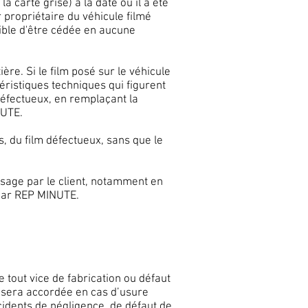
a carte grise) à la date où il a été
 propriétaire du véhicule filmé
ible d'être cédée en aucune
re. Si le film posé sur le véhicule
ristiques techniques qui figurent
éfectueux, en remplaçant la
NUTE.
, du film défectueux, sans que le
usage par le client, notamment en
 par REP MINUTE.
 tout vice de fabrication ou défaut
e sera accordée en cas d’usure
idents de négligence, de défaut de