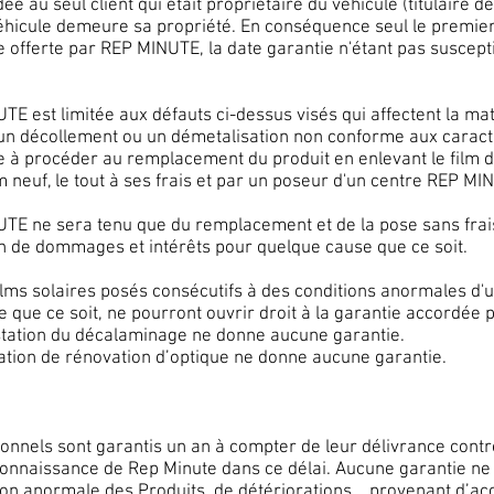
au seul client qui était propriétaire du véhicule (titulaire de l
 véhicule demeure sa propriété. En conséquence seul le premier
 offerte par REP MINUTE, la date garantie n'étant pas suscept
 est limitée aux défauts ci-dessus visés qui affectent la matiè
un décollement ou un démetalisation non conforme aux caracté
e à procéder au remplacement du produit en enlevant le film d
lm neuf, le tout à ses frais et par un poseur d'un centre REP MI
NUTE ne sera tenu que du remplacement et de la pose sans frais
ion de dommages et intérêts pour quelque cause que ce soit.
films solaires posés consécutifs à des conditions anormales d'
e que ce soit, ne pourront ouvrir droit à la garantie accordée
tation du décalaminage ne donne aucune garantie.
tation de rénovation d’optique ne donne aucune garantie.
onnels sont garantis un an à compter de leur délivrance contre
 connaissance de Rep Minute dans ce délai. Aucune garantie n
tion anormale des Produits, de détériorations provenant d’acc