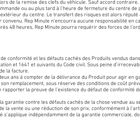
lors de la remise des clefs du véhicule. Sauf accord contraire, 
ommande ou au plus tard à l’heure de fermeture du centre de p
extérieur du centre. Le transfert des risques est alors réputé 
ur convenu. Rep Minute n’encourra aucune responsabilité en 
près 48 heures, Rep Minute pourra requérir des forces de l’ord
 de conformité et les défauts cachés des Produits vendus dans 
ion et 1641 et suivants du Code civil. Sous peine d’irrecevabi
e la facture.
 deux ans à compter de la délivrance du Produit pour agir en g
u son remplacement, sous réserve des conditions de coût prévu
 rapporter la preuve de l’existence du défaut de conformité du
la garantie contre les défauts cachés de la chose vendue au sen
n de la vente ou une réduction de son prix, conformément à l’art
té s’applique indépendamment de la garantie commerciale, dont 