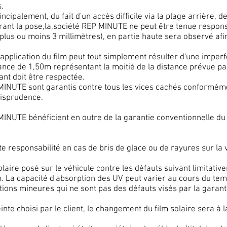
s.
rincipalement, du fait d'un accès difficile via la plage arrière, 
m durant la pose,la,société REP MINUTE ne peut être tenue resp
plus ou moins 3 millimètres), en partie haute sera observé afin 
'application du film peut tout simplement résulter d'une imperfe
nce de 1,50m représentant la moitié de la distance prévue par 
ant doit être respectée.
P MINUTE sont garantis contre tous les vices cachés conforméme
urisprudence.
 MINUTE bénéficient en outre de la garantie conventionnelle du 
 responsabilité en cas de bris de glace ou de rayures sur la vit
olaire posé sur le véhicule contre les défauts suivant limitat
n. La capacité d'absorption des UV peut varier au cours du tem
ions mineures qui ne sont pas des défauts visés par la garant
einte choisi par le client, le changement du film solaire sera à 