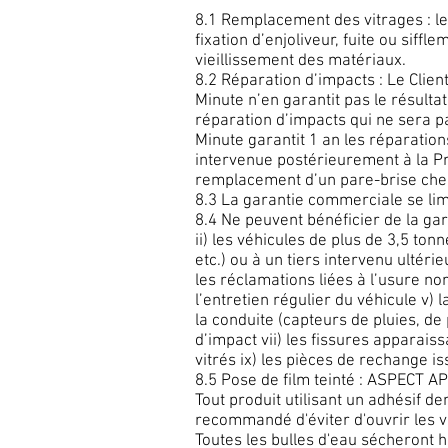
8.1 Remplacement des vitrages : le
fixation d’enjoliveur, fuite ou siffl
vieillissement des matériaux.
8.2 Réparation d’impacts : Le Clien
Minute n’en garantit pas le résult
réparation d’impacts qui ne sera p
Minute garantit 1 an les réparation
intervenue postérieurement à la Pre
remplacement d’un pare-brise chez R
8.3 La garantie commerciale se lim
8.4 Ne peuvent bénéficier de la gar
ii) les véhicules de plus de 3,5 ton
etc.) ou à un tiers intervenu ultér
les réclamations liées à l’usure n
l’entretien régulier du véhicule v)
la conduite (capteurs de pluies, de 
d’impact vii) les fissures apparaiss
vitrés ix) les pièces de rechange i
8.5 Pose de film teinté : ASPECT 
Tout produit utilisant un adhésif d
recommandé d'éviter d'ouvrir les vi
Toutes les bulles d'eau sécheront h