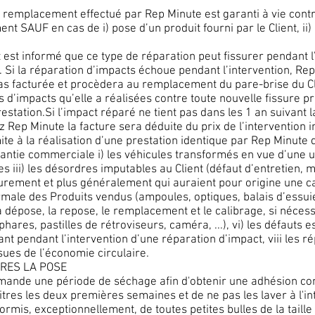
 remplacement effectué par Rep Minute est garanti à vie contre
ement SAUF en cas de i) pose d’un produit fourni par le Client, i
t est informé que ce type de réparation peut fissurer pendant l’
at. Si la réparation d’impacts échoue pendant l’intervention, 
as facturée et procèdera au remplacement du pare-brise du Cli
s d’impacts qu’elle a réalisées contre toute nouvelle fissure p
station.Si l’impact réparé ne tient pas dans les 1 an suivant 
ep Minute la facture sera déduite du prix de l’intervention ini
ite à la réalisation d’une prestation identique par Rep Minute
antie commerciale i) les véhicules transformés en vue d’une uti
nes iii) les désordres imputables au Client (défaut d’entretien, 
ieurement et plus généralement qui auraient pour origine une c
ormale des Produits vendus (ampoules, optiques, balais d’essui
 la dépose, la repose, le remplacement et le calibrage, si néce
phares, pastilles de rétroviseurs, caméra, ...), vi) les défauts e
ant pendant l’intervention d’une réparation d’impact, viii les ré
ssues de l’économie circulaire.
APRES LA POSE
emande une période de séchage afin d'obtenir une adhésion compl
tres les deux premières semaines et de ne pas les laver à l'in
ormis, exceptionnellement, de toutes petites bulles de la taill