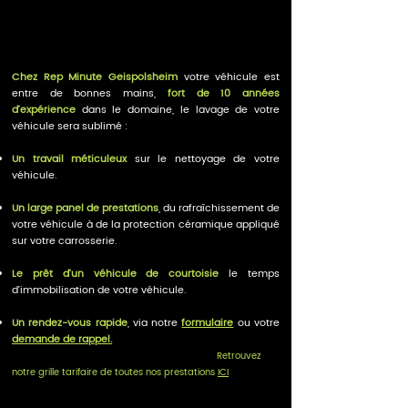
Chez Rep Minute Geispolsheim
votre véhicule est
entre de bonnes mains,
fort de 10 années
d’expérience
dans le domaine, le lavage de votre
véhicule sera sublimé :
Un travail méticuleux
sur le nettoyage de votre
véhicule.
Un large panel de prestations
, du rafraîchissement de
votre véhicule à de la protection céramique appliqué
sur votre carrosserie.
Le prêt d’un véhicule de courtoisie
le temps
d’immobilisation de votre véhicule.
Un rendez-vous rapide
, via notre
formulaire
ou votre
demande de rappel.
Retrouvez
notre grille tarifaire de toutes nos prestations
ICI