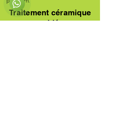
premium.
Traitement céramique
en vidéo :
Foire aux
questions