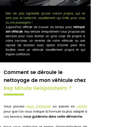
Rien de plus agréable qu’une voiture propre, qui ne
sent pas le renfermé, visuellement qui brille, pour vous
ou vos passagers !
Aujourd’hui, difficile de trouver du temps pour
nettoyer
son véhicule
, Rep Minute Geispolsheim vous propose ses
services pour vous donner un gros coup de propre à
votre carrosse.
La revente de votre véhicule ou une
reprise de location avec option d’achat peut être
faciliter avec un véhicule visuellement propre et qui
inspire confiance.
Comment se déroule le
nettoyage de mon véhicule chez
Rep Minute Geispolsheim ?
Vous pouvez
nous contacter
ou passer en
centre
pour que l’on vous indique la formule la plus adapté à
vos besoins,
nous guiderons dans cette démarche.