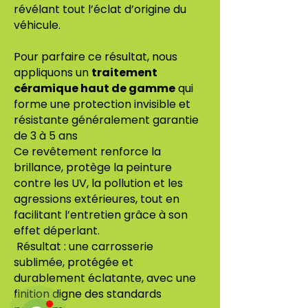
révélant tout l’éclat d’origine du
véhicule.
Pour parfaire ce résultat, nous
appliquons un
traitement
céramique haut de gamme
qui
forme une protection invisible et
résistante généralement garantie
de 3 à 5 ans
Ce revêtement renforce la
brillance, protège la peinture
contre les UV, la pollution et les
agressions extérieures, tout en
facilitant l’entretien grâce à son
effet déperlant.
Résultat : une carrosserie
Rep Minute Chat
sublimée, protégée et
Online
🗓️ Horaires d'ouverture : Lun-Ven 9h00 -
durablement éclatante, avec une
18h00
finition digne des standards