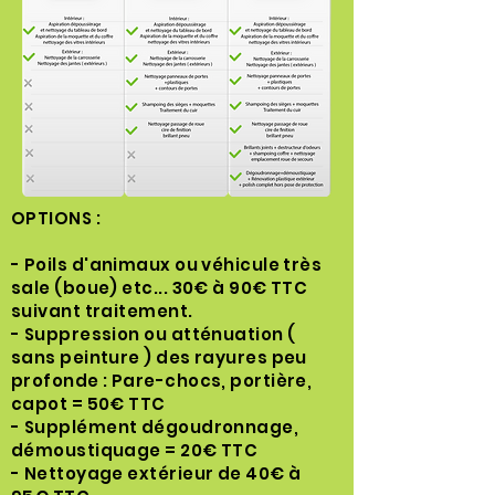
🎉 Bienvenue dans
notre support !
🤔 Comment pouvons-nous vous
aider aujourd'hui ?
OPTIONS :
Rep Minute Chat
- Poils d'animaux ou véhicule très
Tap to chat
sale (boue) etc... 30€ à 90€ TTC
suivant traitement.
- Suppression ou atténuation (
sans peinture ) des rayures peu
profonde : Pare-chocs, portière,
capot = 50€ TTC
- Supplément dégoudronnage,
démoustiquage = 20€ TTC
- Nettoyage extérieur de 40€ à