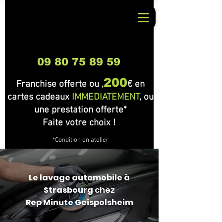
09 80 75 89 59
200
Franchise offerte ou ,
€ en
cartes cadeaux
IMMEDIATEMENT
, ou
une prestation offerte*
Faite votre choix !
*Condition en atelier
Le lavage automobile à
Strasbourg
chez
Rep Minute Geispolsheim