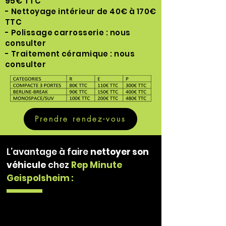
95€ TTC
- Nettoyage intérieur de 40€ à 170€
TTC
- Polissage carrosserie : nous
consulter
- Traitement céramique : nous
consulter
Prendre rendez-vous
L’avantage à faire
nettoyer son
véhicule
chez
Rep Minute
Geispolsheim :