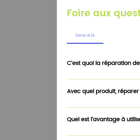
Foire aux ques
General26
C’est quoi la réparation d
Chez Rep Minute Geispolsheim,
une rayure sans passer en ca
Avec quel produit, réparer
Avec SSR Europe, nous utilison
Quel est l’avantage à utili
Cette méthode présente beauc