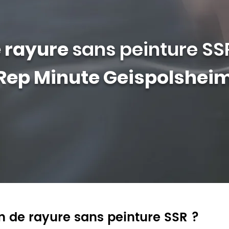
e rayure
sans peinture SS
Rep Minute Geispolshei
n de rayure sans peinture SSR ?