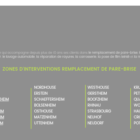
conomique pour vous.
e qui accompagne depuis plus de 10 ans ses clients dans
le
remplacement de pare-brise
,
r
,
le lavage automobile
,
la réparation de rayures
,
la carrosserie
,
la pose de film teinté
et
la 
ZONES D'INTERVENTIONS REMPLACEMENT DE PARE-BRISE
NORDHOUSE
WESTHOUSE
KR
ERSTEIN
GERSTHEIM
PET
ZHEIM
SCHAEFFERSHEIM
BOOFZHEIM
QU
BOLSENHEIM
RHINAU
WO
IM
OSTHOUSE
STRASBOURG
HAU
IM
MATZENHEIM
NEUHOF
CR
IM
UTTENHEIM
NEUDORF
POT