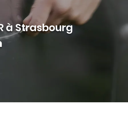
R à Strasbourg
m