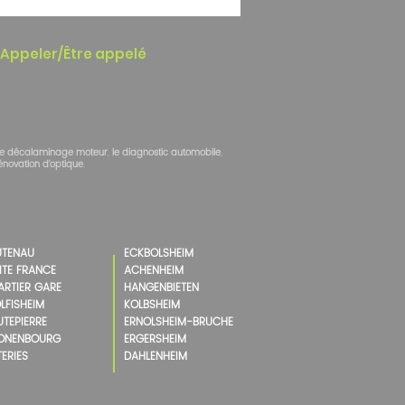
Appeler/Être appelé
le décalaminage moteur
,
le diagnostic automobile
,
rénovation d'optique
.
UTENAU
ECKBOLSHEIM
ITE FRANCE
ACHENHEIM
ARTIER GARE
HANGENBIETEN
LFISHEIM
KOLBSHEIM
TEPIERRE
ERNOLSHEIM-BRUCHE
ONENBOURG
ERGERSHEIM
ERIES
DAHLENHEIM