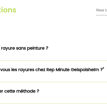
tions
e rayure sans peinture ?
 nous utilisons une méthode pour les rayures légères, s
bine : SSR, sprayless Scratch Repair.
 vous les rayures chez Rep Minute Geispolsheim ?"
s leurs produits.
ser cette méthode ?
oup d’avantage, c’est rapide (15minutes), écologique, 