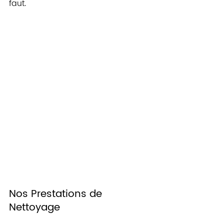
faut.
🤔 Comment pouvons-nous vous
aider aujourd'hui ?
Rep Minute Chat
Tap to chat
Nos Prestations de 
Nettoyage