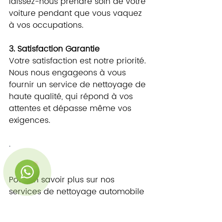
laissez-nous prendre soin de votre 
voiture pendant que vous vaquez 
à vos occupations.
3. Satisfaction Garantie
Votre satisfaction est notre priorité. 
Nous nous engageons à vous 
fournir un service de nettoyage de 
haute qualité, qui répond à vos 
attentes et dépasse même vos 
exigences.
Rep Minute Chat
Online
.
🗓️ Horaires d'ouverture : Lun-Ven 9h00 -
18h00
Pour en savoir plus sur nos 
services de nettoyage automobile 
ou pour prendre rendez-vous, 
visitez notre site web ou contactez-