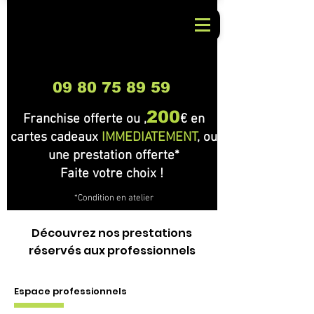
09 80 75 89 59
200
Franchise offerte ou ,
€ en
cartes cadeaux
IMMEDIATEMENT
, ou
une prestation offerte*
Faite votre choix !
*Condition en atelier
🎉 Bienvenue dans
notre support !
Découvrez nos prestations
réservés aux professionnels
🤔 Comment pouvons-nous vous
aider aujourd'hui ?
Espace professionnels