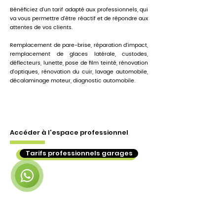
Rep Minute Chat
Bénéficiez d'un tarif adapté aux professionnels, qui
Tap to chat
va vous permettre d'être réactif et de répondre aux
attentes de vos clients.
Remplacement de pare-brise, réparation d'impact,
remplacement de glaces latérale, custodes,
déflecteurs, lunette, pose de film teinté, rénovation
d'optiques, rénovation du cuir, lavage automobile,
décalaminage moteur, diagnostic automobile.
Accéder à l'espace professionnel
Rep Minute Chat
Online
🗓️ Horaires d'ouverture : Lun-Ven 9h00 -
Tarifs professionnels garages
18h00