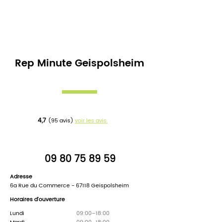
Rep Minute Geispolsheim
4,7
(95 avis)
voir les avis.
09 80 75 89 59
Adresse
6a Rue du Commerce - 67118 Geispolsheim
🎉 Bienvenue dans
Horaires d'ouverture
notre support !
Lundi
09:00–18:00