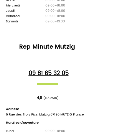
Mardi
09:00–18:00
Mercredi
09:00–18:00
🤔 Comment pouvons-nous vous
Jeudi
09:00–18:00
aider aujourd'hui ?
Vendredi
09:00–18:00
Samedi
09:00–13:00
Rep Minute Chat
Tap to chat
Rep Minute Mutzig
0
9 81 65 32 05
4,9
(118
avis)
Adresse
5 Rue des Trois Pics, Mutzig 67190 MUTZIG France
Horaires d'ouverture
Lundi
09:00–18:00