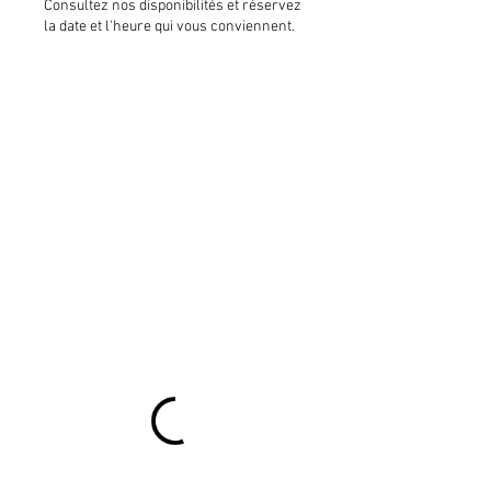
Consultez nos disponibilités et réservez
la date et l'heure qui vous conviennent.
🤔 Comment pouvons-nous vous
aider aujourd'hui ?
Rep Minute Chat
Tap to chat