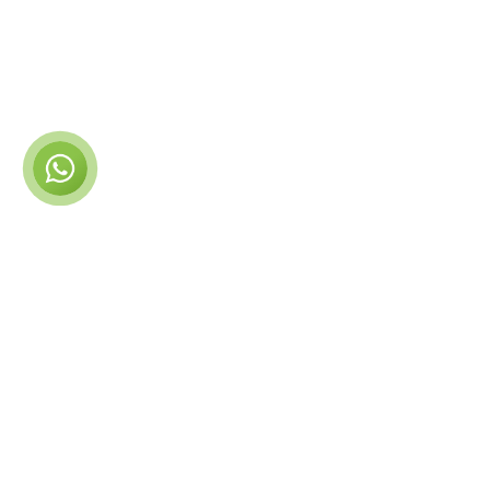
Rep Minute Chat
Online
🗓️ Horaires d'ouverture : Lun-Ven 9h00 -
18h00
Rep Minute Geispolsheim
est une équipe passionnée
qui accompagne depuis plus de 10 ans ses clients dans
le
remplacement de pare-brise
,
le décalaminage moteur
,
le
diagnostic automobile
,
la rénovation de cuir
,
le lavage