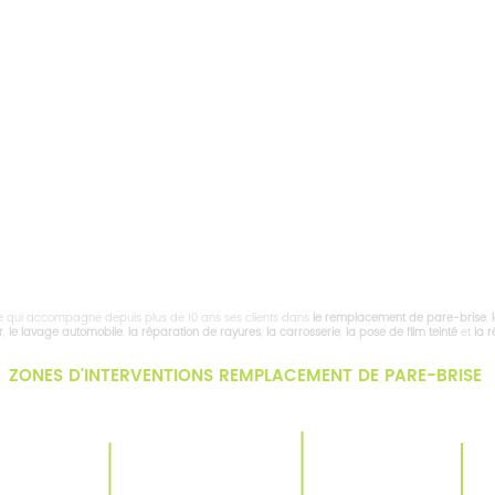
e qui accompagne depuis plus de 10 ans ses clients dans
le
remplacement de pare-brise
,
r
,
le lavage automobile
,
la réparation de rayures
,
la carrosserie
,
la pose de film teinté
et
la 
ZONES D'INTERVENTIONS REMPLACEMENT DE PARE-BRISE
NORDHOUSE
WESTHOUSE
KR
ERSTEIN
GERSTHEIM
PET
ZHEIM
SCHAEFFERSHEIM
BOOFZHEIM
QU