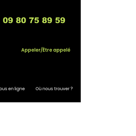
09 80 75 89 59
Appeler/Être appelé
us en ligne
Où nous trouver ?