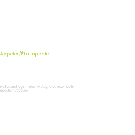
Appeler/Être appelé
le décalaminage moteur
,
le diagnostic automobile
,
rénovation d'optique
.
UTENAU
ECKBOLSHEIM
ITE FRANCE
ACHENHEIM
ARTIER GARE
HANGENBIETEN