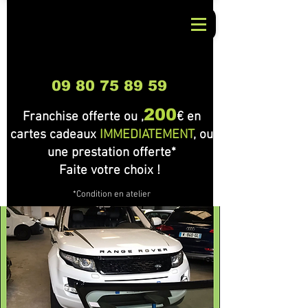
09 80 75 89 59
200
Franchise offerte ou ,
€ en
cartes cadeaux
IMMEDIATEMENT
, ou
une prestation offerte*
Faite votre choix !
*Condition en atelier
🎉 Bienvenue dans
notre support !