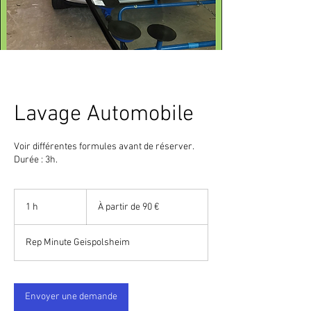
🤔 Comment pouvons-nous vous
aider aujourd'hui ?
Rep Minute Chat
Tap to chat
Lavage Automobile
Voir différentes formules avant de réserver.
Durée : 3h.
À
partir
1 h
1
À partir de 90 €
de
90
euros
Rep Minute Geispolsheim
Envoyer une demande