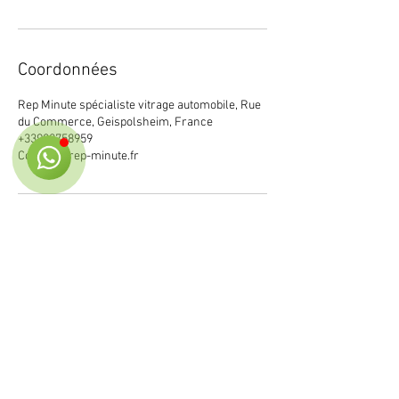
Coordonnées
Rep Minute Chat
Online
🗓️ Horaires d'ouverture : Lun-Ven 9h00 -
Rep Minute spécialiste vitrage automobile, Rue
du Commerce, Geispolsheim, France
18h00
+33980758959
Contact@rep-minute.fr
Rep Minute Geispolsheim
est une équipe passionnée